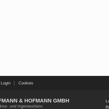
Login
Cookies
FMANN & HOFMANN GMBH
L
ktur- und Ingenieurbüro
R